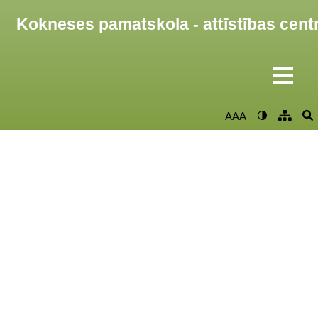
Kokneses pamatskola - attīstības cent
AAA