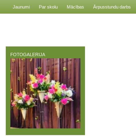
Jaunumi
Par skolu
Mācības
Ārpusstundu darbs
FOTOGALERIJA