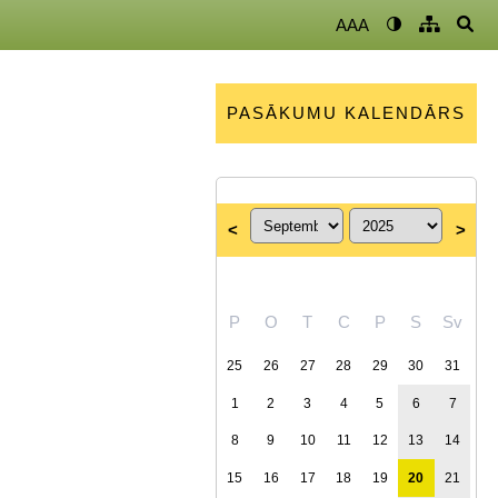
AAA
PASĀKUMU KALENDĀRS
<
>
P
O
T
C
P
S
Sv
25
26
27
28
29
30
31
1
2
3
4
5
6
7
8
9
10
11
12
13
14
15
16
17
18
19
20
21