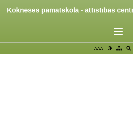
Kokneses pamatskola - attīstības cent
AAA