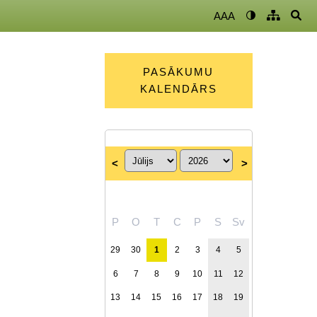
AAA
PASĀKUMU
KALENDĀRS
<
>
P
O
T
C
P
S
Sv
29
30
1
2
3
4
5
6
7
8
9
10
11
12
13
14
15
16
17
18
19