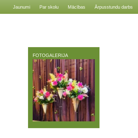
Jaunumi
Par skolu
Mācības
Ārpusstundu darbs
FOTOGALERIJA